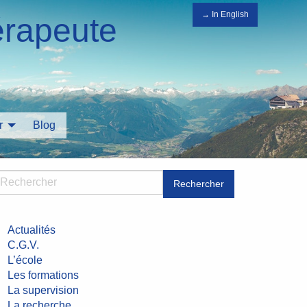
→ In English
érapeute
r
Blog
Rechercher
Actualités
C.G.V.
L’école
Les formations
La supervision
La recherche